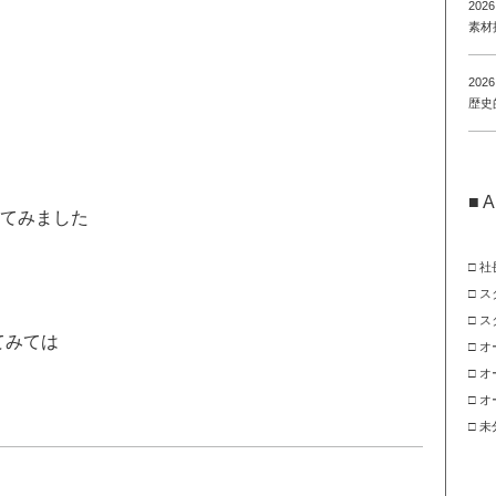
2026
素材
2026
歴史
■ A
してみました
□
社
□
ス
□
ス
てみては
□
オ
□
オ
□
オ
□
未