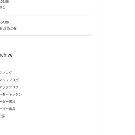
.05.08
探し
.04.08
的 建築と春
rchive
長ブログ
タッフブログ
タッフブログ
ーダーキッチン
ーダー家具
ーダー建具
分類