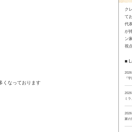
ク
て
代
が
ン
視
■ L
2026
『宇
多くなっております
2026
ミラ
2026
家の