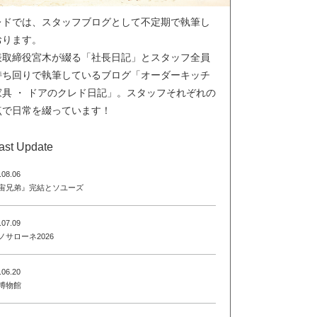
レドでは、スタッフブログとして不定期で執筆し
おります。
表取締役宮木が綴る「社長日記」とスタッフ全員
持ち回りで執筆しているブログ「オーダーキッチ
家具 ・ ドアのクレド日記」。スタッフそれぞれの
点で日常を綴っています！
ast Update
.08.06
宙兄弟』完結とソユーズ
.07.09
ノサローネ2026
.06.20
博物館