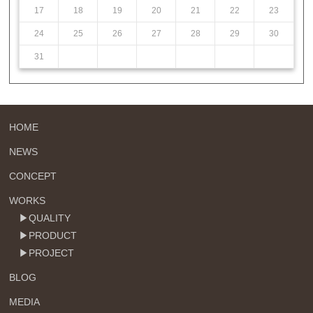
6
8
4
6
2
2
8
3
6
8
4
7
2
5
3
3
6
2
4
7
5
8
6
8
4
5
8
4
6
2
4
7
3
5
8
3
6
2
5
7
3
5
8
4
6
2
4
7
7
3
6
8
4
6
2
5
7
3
5
8
7
2
5
7
6
4
2
3
6
2
4
7
5
3
6
8
4
4
7
3
5
8
3
6
2
4
7
2
5
8
4
6
2
7
3
8
3
6
6
2
5
8
7
4
17
18
19
20
21
22
23
1
9
0
1
9
0
9
1
1
9
0
0
9
0
1
9
0
1
9
0
9
1
9
9
0
1
0
0
9
9
1
9
0
0
9
1
24
25
26
27
28
29
30
31
HOME
NEWS
CONCEPT
WORKS
QUALITY
PRODUCT
PROJECT
BLOG
MEDIA