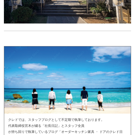
クレドでは、スタッフブログとして不定期で執筆しております。
代表取締役宮木が綴る「社長日記」とスタッフ全員
が持ち回りで執筆しているブログ「オーダーキッチン家具 ・ ドアのクレド日