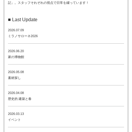
記」。スタッフそれぞれの視点で日常を綴っています！
■ Last Update
2026.07.09
ミラノサローネ2026
2026.06.20
家の博物館
2026.05.08
素材探し
2026.04.08
歴史的 建築と春
2026.03.13
イベント