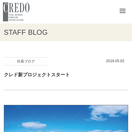
STAFF BLOG
2018.05.02
社長ブログ
クレド新プロジェクトスタート