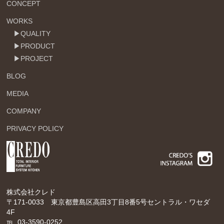
CONCEPT
WORKS
QUALITY
PRODUCT
PROJECT
BLOG
MEDIA
COMPANY
PRIVACY POLICY
株式会社クレド
〒171-0033 東京都豊島区高田3丁目8番5号セントラル・ワセダ
4F
℡. 03-3590-0252