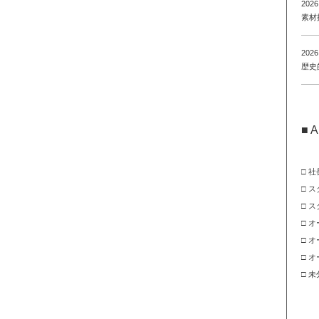
2026
素材
2026
歴史
■ A
□
社
□
ス
□
ス
□
オ
□
オ
□
オ
□
未