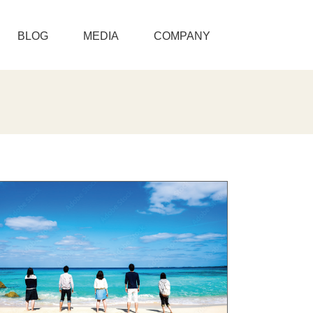
BLOG
MEDIA
COMPANY