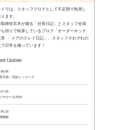
レドでは、スタッフブログとして不定期で執筆し
おります。
表取締役宮木が綴る「社長日記」とスタッフ全員
持ち回りで執筆しているブログ「オーダーキッチ
家具 ・ ドアのクレド日記」。スタッフそれぞれの
点で日常を綴っています！
ast Update
.08.06
宙兄弟』完結とソユーズ
.07.09
ノサローネ2026
.06.20
博物館