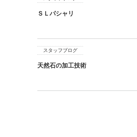
ＳＬパシャリ
スタッフブログ
天然石の加工技術