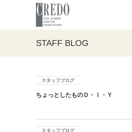
STAFF BLOG
スタッフブログ
ちょっとしたものＤ・Ｉ・Ｙ
スタッフブログ