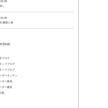
.05.08
探し
.04.08
的 建築と春
rchive
長ブログ
タッフブログ
タッフブログ
ーダーキッチン
ーダー家具
ーダー建具
分類