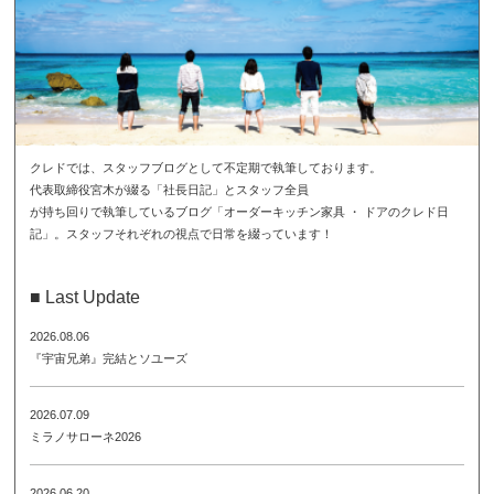
クレドでは、スタッフブログとして不定期で執筆しております。
代表取締役宮木が綴る「社長日記」とスタッフ全員
が持ち回りで執筆しているブログ「オーダーキッチン家具 ・ ドアのクレド日
記」。スタッフそれぞれの視点で日常を綴っています！
■ Last Update
2026.08.06
『宇宙兄弟』完結とソユーズ
2026.07.09
ミラノサローネ2026
2026.06.20