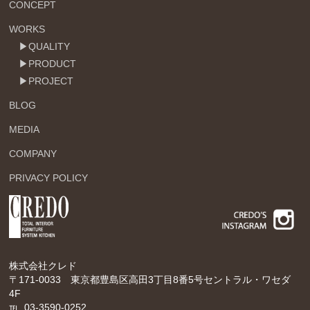
CONCEPT
WORKS
QUALITY
PRODUCT
PROJECT
BLOG
MEDIA
COMPANY
PRIVACY POLICY
株式会社クレド
〒171-0033 東京都豊島区高田3丁目8番5号セントラル・ワセダ
4F
℡. 03-3590-0252