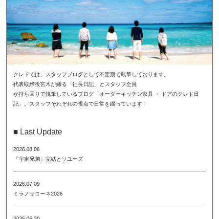
クレドでは、スタッフブログとして不定期で執筆しております。
代表取締役宮木が綴る「社長日記」とスタッフ全員
が持ち回りで執筆しているブログ「オーダーキッチン家具 ・ ドアのクレド日
記」。スタッフそれぞれの視点で日常を綴っています！
■ Last Update
2026.08.06
『宇宙兄弟』完結とソユーズ
2026.07.09
ミラノサローネ2026
2026.06.20