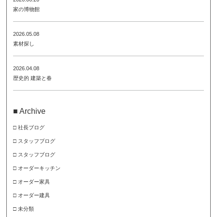
家の博物館
2026.05.08
素材探し
2026.04.08
歴史的 建築と春
■ Archive
□
社長ブログ
□
スタッフブログ
□
スタッフブログ
□
オーダーキッチン
□
オーダー家具
□
オーダー建具
□
未分類