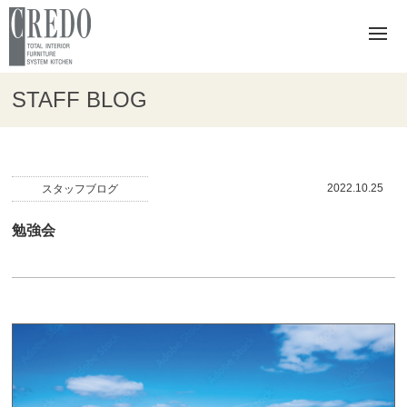
STAFF BLOG
2022.10.25
スタッフブログ
勉強会