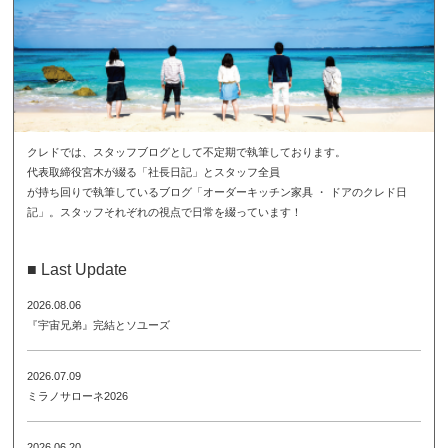
クレドでは、スタッフブログとして不定期で執筆しております。
代表取締役宮木が綴る「社長日記」とスタッフ全員
が持ち回りで執筆しているブログ「オーダーキッチン家具 ・ ドアのクレド日
記」。スタッフそれぞれの視点で日常を綴っています！
■ Last Update
2026.08.06
『宇宙兄弟』完結とソユーズ
2026.07.09
ミラノサローネ2026
2026.06.20