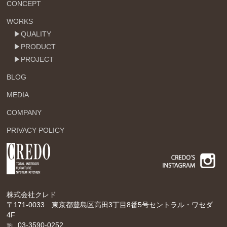
CONCEPT
WORKS
QUALITY
PRODUCT
PROJECT
BLOG
MEDIA
COMPANY
PRIVACY POLICY
株式会社クレド
〒171-0033 東京都豊島区高田3丁目8番5号セントラル・ワセダ
4F
℡. 03-3590-0252