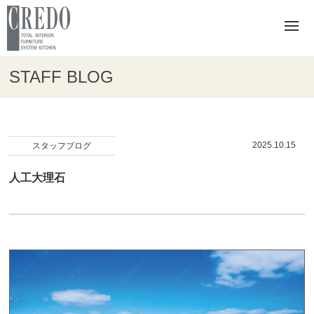
STAFF BLOG
2025.10.15
スタッフブログ
人工大理石