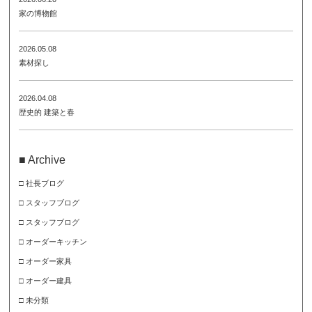
家の博物館
2026.05.08
素材探し
2026.04.08
歴史的 建築と春
■ Archive
□
社長ブログ
□
スタッフブログ
□
スタッフブログ
□
オーダーキッチン
□
オーダー家具
□
オーダー建具
□
未分類