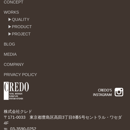
CONCEPT
WORKS
QUALITY
PRODUCT
PROJECT
BLOG
MEDIA
COMPANY
PRIVACY POLICY
株式会社クレド
〒171-0033 東京都豊島区高田3丁目8番5号セントラル・ワセダ
4F
℡. 03-3590-0252