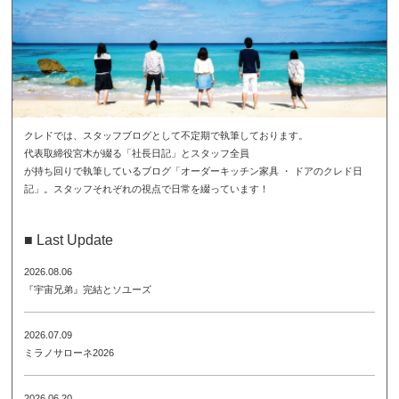
クレドでは、スタッフブログとして不定期で執筆しております。
代表取締役宮木が綴る「社長日記」とスタッフ全員
が持ち回りで執筆しているブログ「オーダーキッチン家具 ・ ドアのクレド日
記」。スタッフそれぞれの視点で日常を綴っています！
■ Last Update
2026.08.06
『宇宙兄弟』完結とソユーズ
2026.07.09
ミラノサローネ2026
2026.06.20